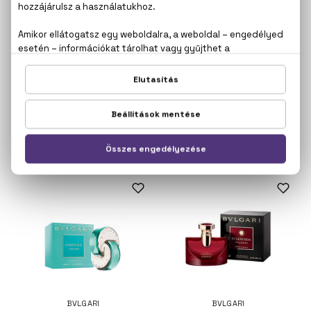
BVLGARI
BVLGARI
Omnia Crystalline
Omnia Golden Citrine
Eau De Toilette
Eau De Toilette
29.600 Ft -tól
34.900 Ft -tól
BVLGARI
BVLGARI