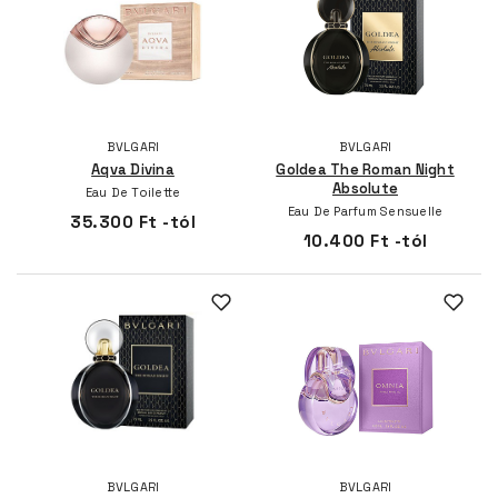
BVLGARI
BVLGARI
Aqva Divina
Goldea The Roman Night
Absolute
Eau De Toilette
Eau De Parfum Sensuelle
35.300 Ft -tól
10.400 Ft -tól
BVLGARI
BVLGARI