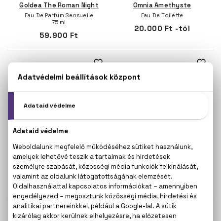
Goldea The Roman Night
Omnia Amethyste
Eau De Parfum Sensuelle
Eau De Toilette
75 ml
20.000 Ft -tól
59.900 Ft
BVLGARI
BVLGARI
Omnia Coral
Omnia Crystalline
Eau De Toilette
Eau De Parfum
100 ml
32.700 Ft -tól
34.500 Ft