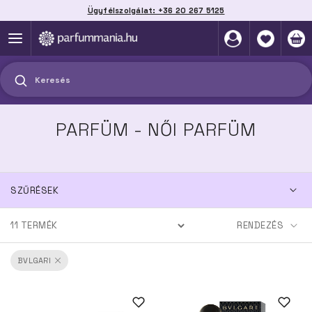
Ügyfélszolgálat: +36 20 267 5125
Szállítás házhoz, automatába vagy pontra
akár 2 munkanap alatt
Keresés
PARFÜM - NŐI PARFÜM
SZŰRÉSEK
11
TERMÉK
BVLGARI