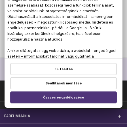
P6
Iso E Super
Feromon parfüm
30 ml
12.380 Ft
Fel az oldal tetejére!
PARFÜMMÁNIA