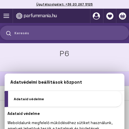
Ügyfélszolgálat: +36 20 267 5125
Szállítás házhoz, automatába vagy pontra
akár 2 munkanap alatt
Keresés
P6
SZŰRÉSEK
1
TERMÉK