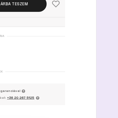
SÁRBA TESZEM
ÁSA
EK
 garanciával
nkat:
+36 20 267 5125