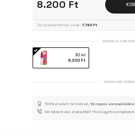
8.200 Ft
KO
Törzsvásárlóknak csak:
7.790 Ft
KISZERELÉS KIVÁLASZT
30 ml
8.200 Ft
KAPCSOLÓDÓ TERMÉK
100% eredeti termékek,
14 napos visszaküldési
Kérdésed van, elakadtál? Hívd ügyfélszolgálatu