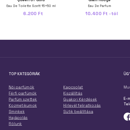
Eau De Toilette Szett 15+50 ml
Eau De Parfum
6.200 Ft
10.400 Ft -tól
TOP KATEGÓRIÁK
ÜG
Női parfümök
Kapcsolat
Mun
Férfi parfümök
Kiszállítás
E-m
Parfüm szettek
Gyakori Kérdések
Tel
Kozmetikumok
Hírlevél feliratkozás
Sminkek
Sütik beállítása
Hajápolás
Rólunk