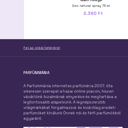
u De Toilette Szett 100+15+40 ml
Deo natural spray 75 ml
32.500 Ft
2.360 Ft
Fel az oldal tetejére!
PARFÜMMÁNIA
A Parfümmánia internetes parfüméria 2007. óta
sikeresen szerepel a hazai online piacon, hiszen
vásárlóink bizalmának elnyerése és megtartása a
legfontosabb alapelvünk. A legnépszerűbb
világmárkákat forgalmazzuk és kizárólag eredeti
parfümöket kínálunk Önnek női és férfi parfümökből
egyaránt.