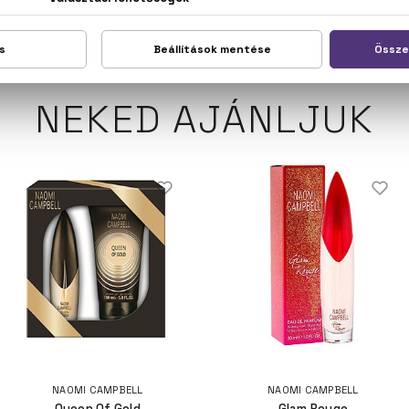
NEKED AJÁNLJUK
NAOMI CAMPBELL
NAOMI CAMPBELL
Queen Of Gold
Glam Rouge