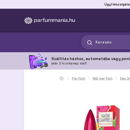
Ügyfélszolgála
Keresés
Szállítás házhoz, automatába vagy pon
akár 2 munkanap alatt
Parfüm
Női parfüm
Eau D