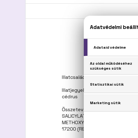
Illatcsalád: Virágos-gyümölcsös
Illatjegyek: Citrom, körte, bara
cédrus
Összetevők: ALCOHOL DENAT. 
SALICYLATE, HEXYL CINNAMAL, 
METHOXYCINNAMATE, ETHYLHEXYL
17200 (RED 33), CI 60730 (EXT V