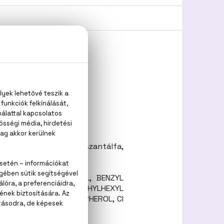
ózsa, pézsma, vanília, szantálfa,
CE), ALPHA-ISOMETHYL, BENZYL
TRAL, CITRIC ACID, ETHYLHEXYL
 ALCOHOL, BHT, TOCOPHEROL, CI