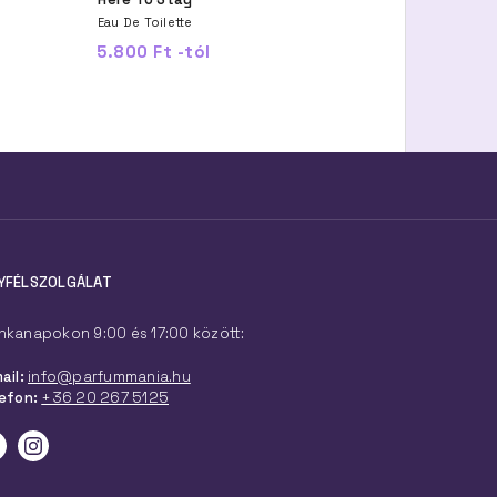
Eau De Toilette
Eau De Toilette
5.800 Ft -tól
6.200 Ft -tól
YFÉLSZOLGÁLAT
kanapokon 9:00 és 17:00 között:
ail:
info@parfummania.hu
efon:
+36 20 267 5125