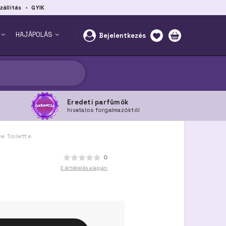
zállítás
GYIK
HAJÁPOLÁS
Bejelentkezés
Eredeti parfümök
hivatalos forgalmazóktól
e Toilette
0
0 értékelés alapján