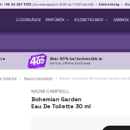
t: +36 20 267 5125
(munkanapokon 9:00 és 17:00 között)
Elérhetőség
Kis
ÚJDONSÁGOK
PARFÜMÖK
KOZMETIKUMOK
SMINKEK
tra
Akár 40%-kal kedvezőbb ár
mint az offline bolti árak
e Toilette
Naomi Campbell
Naomi Campbell Bohemian Garden Eau D
NAOMI CAMPBELL
Bohemian Garden
Eau De Toilette 30 ml