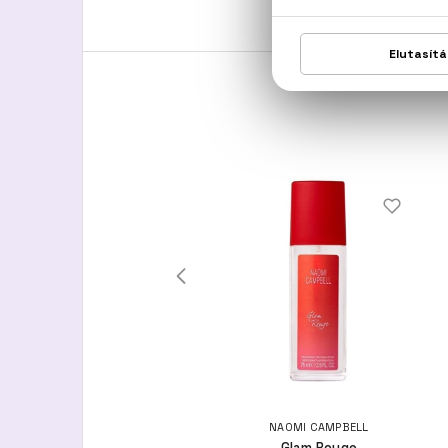
HERMES
NAOMI CAMPBELL
Un Jardin Sur Le Nil
Glam Rouge