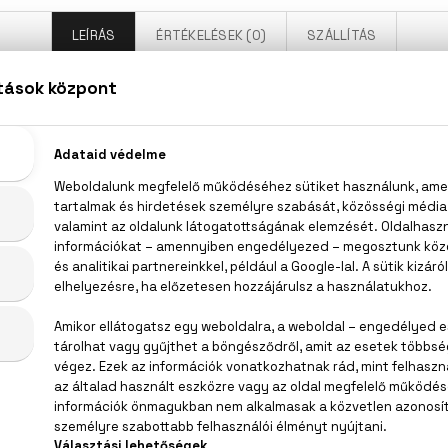
LEÍRÁS
ÉRTÉKELÉSEK (0)
SZÁLLÍTÁS
Naomi Campbell Bohemian Garden Eau De Toilette
ckvirág, jázmin, gyöngyvirág, narancsvirág, gyapotvirág, r
(SD ALCOHOL 40-B), AQUA (WATER), PARFUM (FRAGRAN
LIMONENE, GERANIOL, HYDROXYCITRONELLAL, LINALOOL, CI
 SALICYLATE, BUTYL METHOXYDIBENZOYLMETHANE, BENTYL
IOLET 2)