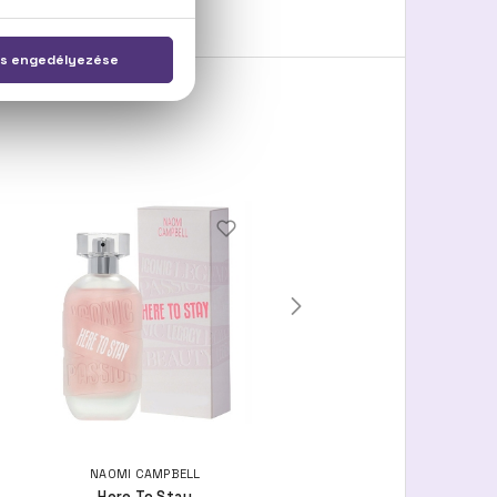
NAOMI CAMPBELL
NAOMI CAMPBELL
Here To Stay
Pret a Porter