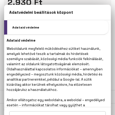
2.930 Ft
KOSÁRBA TESZEM
Törzsvásárlóknak csak:
2.784 Ft
KAPCSOLÓDÓ TERMÉKEK
100% eredeti termékek,
14 napos visszaküldési
garanciával
+36
Kérdésed van, elakadtál? Hívd ügyfélszolgálatunkat:
20 267 5125
LEÍRÁS
ÉRTÉKELÉSEK (0)