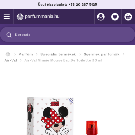
Ügyfélszolgálat: +36 20 267 5125
Akár 40%-kal kedvezőbb ár
mint az offline bolti árak
Keresés
Parfüm
Speciális termékek
Gyermek parfümök
Air-Val
Air-Val Minnie Mouse Eau De Toilette 30 ml