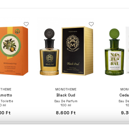
THEME
MONOTHEME
MON
amotto
Black Oud
Ceda
 Toilette
Eau De Parfum
Eau De
0 ml
100 ml
1
00 Ft
8.600 Ft
9.3