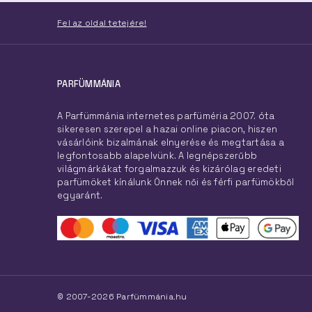
Fel az oldal tetejére!
PARFÜMMÁNIA
A Parfümmánia internetes parfüméria 2007. óta
sikeresen szerepel a hazai online piacon, hiszen
vásárlóink bizalmának elnyerése és megtartása a
legfontosabb alapelvünk. A legnépszerűbb
világmárkákat forgalmazzuk és kizárólag eredeti
parfümöket kínálunk Önnek női és férfi parfümökből
egyaránt.
© 2007-2026 Parfümmánia.hu