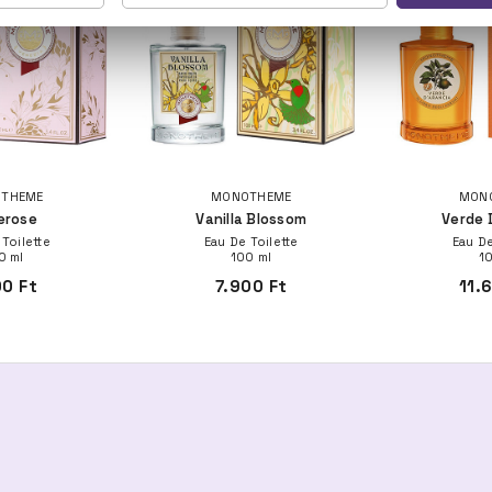
THEME
MONOTHEME
MON
erose
Vanilla Blossom
Verde 
 Toilette
Eau De Toilette
Eau De
0 ml
100 ml
1
00 Ft
7.900 Ft
11.