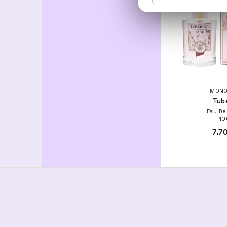
MONO
Tub
Eau De
10
7.7