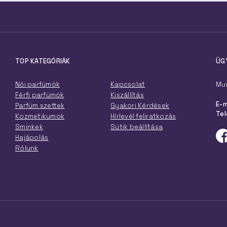
TOP KATEGÓRIÁK
ÜG
Női parfümök
Kapcsolat
Mun
Férfi parfümök
Kiszállítás
E-m
Parfüm szettek
Gyakori Kérdések
Tel
Kozmetikumok
Hírlevél feliratkozás
Sminkek
Sütik beállítása
Hajápolás
Rólunk