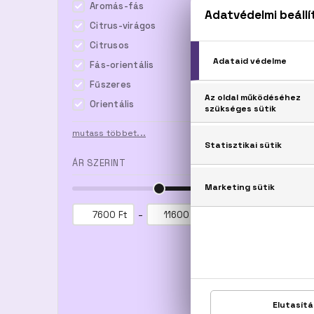
Aromás-fás
Citrus-virágos
Citrusos
Fás-orientális
Fűszeres
Orientális
mutass többet...
ÁR SZERINT
MONO
Honey
Eau De
10
-
Ft
Ft
9.2