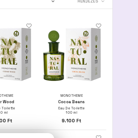
OTHEME
MONOTHEME
r Wood
Cocoa Beans
 Toilette
Eau De Toilette
00 ml
100 ml
00 Ft
9.100 Ft