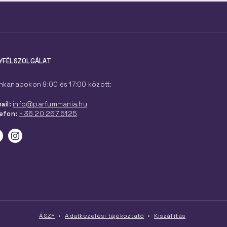
YFÉLSZOLGÁLAT
kanapokon 9:00 és 17:00 között:
ail:
info@parfummania.hu
efon:
+36 20 267 5125
ÁSZF
Adatkezelési tájékoztató
Kiszállítás