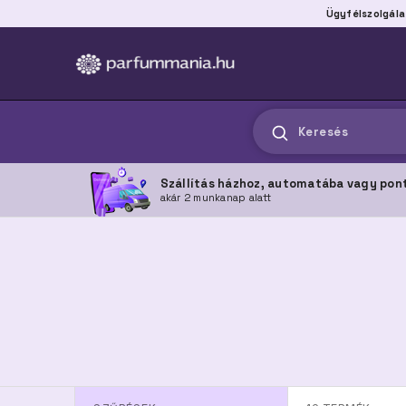
Ügyfélszolgála
Keresés
Szállítás házhoz, automatába vagy pon
akár 2 munkanap alatt