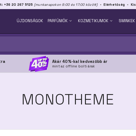
t: +36 20 267 5125
(munkanapokon 9:00 és 17:00 között)
Elérhetőség
Kis
ÚJDONSÁGOK
PARFÜMÖK
KOZMETIKUMOK
SMINKEK
tra
Akár 40%-kal kedvezőbb ár
mint az offline bolti árak
MONOTHEME