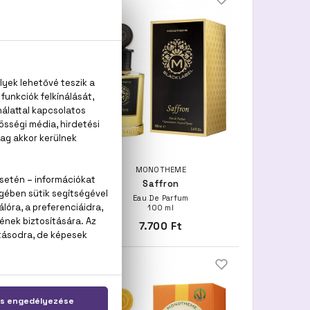
OTHEME
MONOTHEME
ouge
Saffron
e Parfum
Eau De Parfum
00 ml
100 ml
00 Ft
7.700 Ft