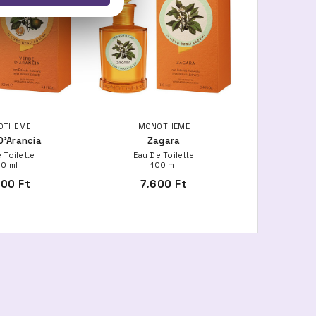
OTHEME
MONOTHEME
D'Arancia
Zagara
 Toilette
Eau De Toilette
00 ml
100 ml
600 Ft
7.600 Ft