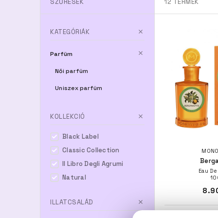
SZŰRÉSEK
12
TERMÉK
KATEGÓRIÁK
Parfüm
Női parfüm
Uniszex parfüm
KOLLEKCIÓ
Black Label
Classic Collection
MONO
Berg
Il Libro Degli Agrumi
Eau De
Natural
10
8.9
ILLATCSALÁD