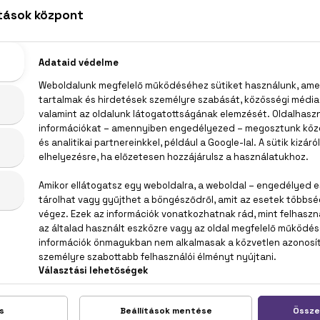
THEME
MONOTHEME
MON
suckle
Rose Oud
R
 Toilette
Eau De Parfum
Eau D
0 ml
100 ml
1
00 Ft
8.600 Ft
8.6