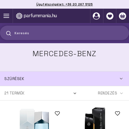
Ügyfélszolgálat: +36 20 267 5125
Szállítás házhoz, automatába vagy pontra
akár 2 munkanap alatt
Keresés
MERCEDES-BENZ
SZŰRÉSEK
21
TERMÉK