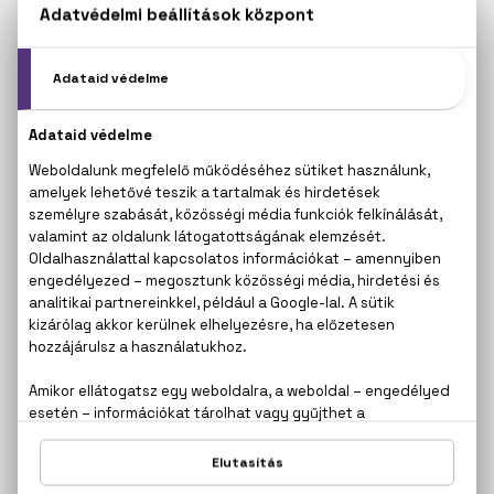
MERCEDES-BENZ
MERCEDES-BENZ
Land
Man
Eau De Parfum
Eau De Toilette
19.200 Ft -tól
14.800 Ft -tól
MERCEDES-BENZ
MERCEDES-BENZ
Man
Man Intense
Eau De Toilette
Eau De Toilette Intense
Zsebparfüm 20 ml
28.800 Ft -tól
10.200 Ft