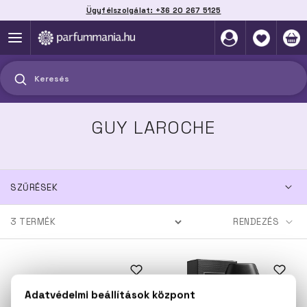
Ügyfélszolgálat: +36 20 267 5125
Szállítás házhoz, automatába vagy pontra
akár 2 munkanap alatt
Keresés
GUY LAROCHE
SZŰRÉSEK
3
TERMÉK