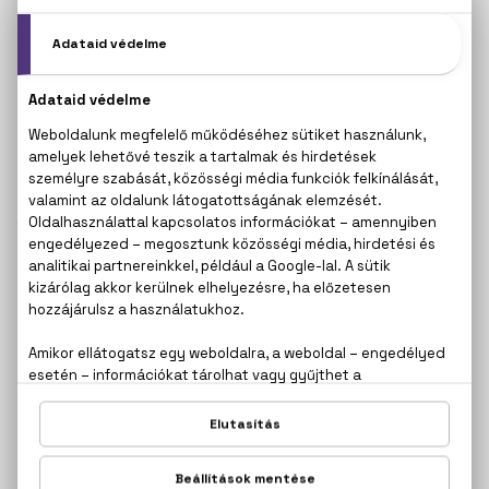
GUY LAROCHE
GUY LAROCHE
Drakkar Noir
Drakkar Noir
Eau De Toilette
Eau De Toilette
Szett 100+75+50 ml
10.000 Ft -tól
17.400 Ft
GUY LAROCHE
Fidji
Eau De Toilette