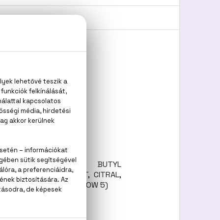
nse
(WATER), LIMONENE, BUTYL
MATE, GERANIOL, BHT, CITRAL,
OLET 2), CI 19140 (YELLOW 5)