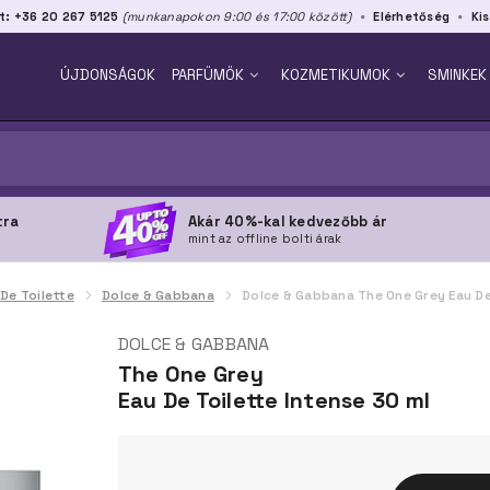
t: +36 20 267 5125
(munkanapokon 9:00 és 17:00 között)
Elérhetőség
Kis
ÚJDONSÁGOK
PARFÜMÖK
KOZMETIKUMOK
SMINKEK
tra
Akár 40%-kal kedvezőbb ár
mint az offline bolti árak
 De Toilette
Dolce & Gabbana
Dolce & Gabbana The One Grey Eau De
DOLCE & GABBANA
The One Grey
Eau De Toilette Intense 30 ml