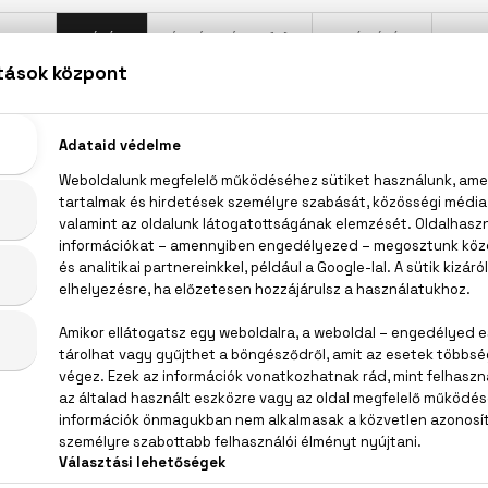
LEÍRÁS
ÉRTÉKELÉSEK (0)
SZÁLLÍTÁS
lce & Gabbana The One Grey Eau De Toilette Inte
, levendula, vetiver, dohánylevél, szürke fás jegyek
RFUM (FRAGRANCE), DIPROPYLENE GLYCOL, AQUA 
DROXYCITRONELLAL, LINALOOL, ETHYLHEXYL METHOXYCINNA
LLOL, EUGENOL, FARNESOL, DISODIUM EDTA, CI 60730 (EXT. VI