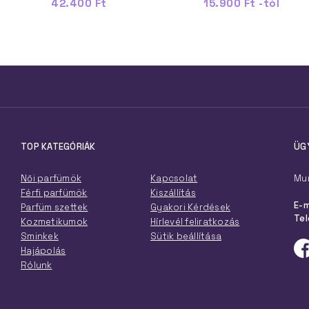
42.400 Ft
15.900 Ft -tól
TOP KATEGÓRIÁK
ÜG
Női parfümök
Kapcsolat
Mun
Férfi parfümök
Kiszállítás
E-m
Parfüm szettek
Gyakori Kérdések
Tel
Kozmetikumok
Hírlevél feliratkozás
Sminkek
Sütik beállítása
Hajápolás
Rólunk