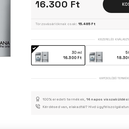
16.300 Ft
KO
Törzsvásárlóknak csak:
15.485 Ft
KISZERELÉS KIVÁLASZT
30 ml
5
16.300 Ft
18.30
KAPCSOLÓDÓ TERMÉK
100% eredeti termékek,
14 napos visszaküldési
Kérdésed van, elakadtál? Hívd ügyfélszolgálatu