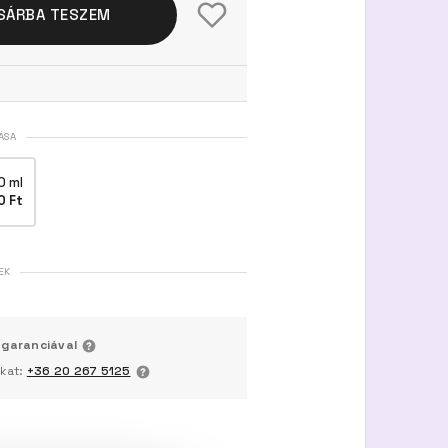
SÁRBA TESZEM
ÁSA
0 ml
0 Ft
EK
 garanciával
nkat:
+36 20 267 5125