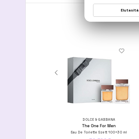
DOLCE & GABBANA
DOLCE & GABBANA
The One Gold For Men
The One For Men
Eau De Parfum Intense
Eau De Toilette Szett 100+30 ml