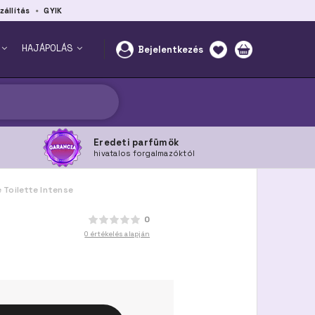
zállítás
GYIK
HAJÁPOLÁS
Bejelentkezés
Eredeti parfümök
hivatalos forgalmazóktól
 Toilette Intense
0
0 értékelés alapján