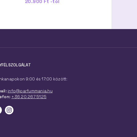
20.900 Ft -tól
15.000 Ft -tól
YFÉLSZOLGÁLAT
kanapokon 9:00 és 17:00 között:
ail:
info@parfummania.hu
efon:
+36 20 267 5125