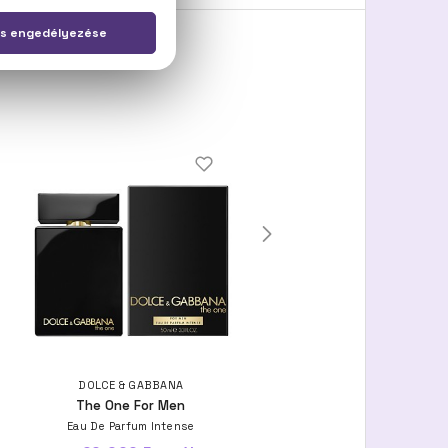
DOLCE & GABBANA
DOLCE & GABBANA
The One For Men
The One For Men
Eau De Parfum Intense
Eau De Toilette