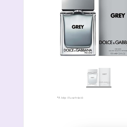
*A kép illusztráció