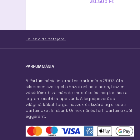
24.400 Ft -tól
30.500 Ft
Fel az oldal tetejére!
PARFÜMMÁNIA
A Parfümmánia internetes parfüméria 2007. óta
sikeresen szerepel a hazai online piacon, hiszen
vásárlóink bizalmának elnyerése és megtartása a
legfontosabb alapelvünk. A legnépszerűbb
világmárkákat forgalmazzuk és kizárólag eredeti
parfümöket kínálunk Önnek női és férfi parfümökből
egyaránt.