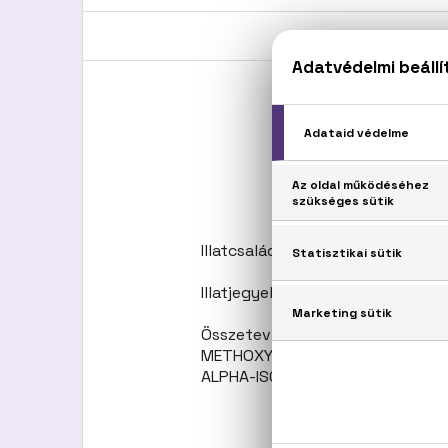
Do
Illatcsalád: Aromás-fás
Illatjegyek: Grapefruit, kardamom
Összetevők: ALCOHOL, PA
METHOXYDIBENZOYLMETHANE, HY
ALPHA-ISOMETHYL IONONE, CITRONE