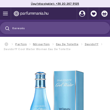
Ügyfélszolgálat: +36 20 267 5125
Szállítás házhoz, automatába vagy pontra
akár 2 munkanap alatt
Keresés
Parfüm
Női parfüm
Eau De Toilette
Davidoff
Davidoff Cool Water Woman Eau De Toilette