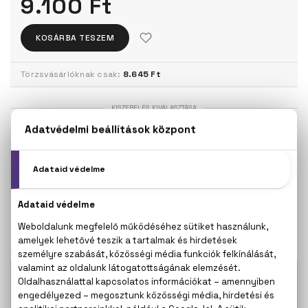
9.100 Ft
KOSÁRBA TESZEM
Törzsvásárlóknak csak:
8.645 Ft
KISZERELÉS KIVÁLASZTÁSA
30 ml
50 ml
9.100 Ft
10.600 Ft
100 ml
11.700 Ft
KAPCSOLÓDÓ TERMÉKEK
Cool Water Woman Eau De Toilette
5.800 Ft
Mini 5 ml