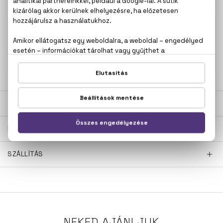
100% eredeti termékek,
14 napos visszaküldési
garanciával
+36
Kérdésed van, elakadtál? Hívd ügyfélszolgálatunkat:
20 267 5125
LEÍRÁS
ÉRTÉKELÉSEK (0)
SZÁLLÍTÁS
NEKED AJÁNLJUK