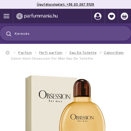
Ügyfélszolgálat: +36 20 267 5125
Szállítás házhoz, automatába vagy pontra
akár 2 munkanap alatt
Keresés
Parfüm
Férfi parfüm
Eau De Toilette
Calvin Klein
Calvin Klein Obsession For Men Eau De Toilette