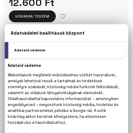
12.600 Ft
KOSÁRBA TESZEM
Törzsvásárlóknak csak:
11.970 Ft
KISZERELÉS KIVÁLASZTÁSA
125 ml
12.600 Ft
KAPCSOLÓDÓ TERMÉKEK
100% eredeti termékek,
14 napos visszaküldési
garanciával
+36
Kérdésed van, elakadtál? Hívd ügyfélszolgálatunkat:
20 267 5125