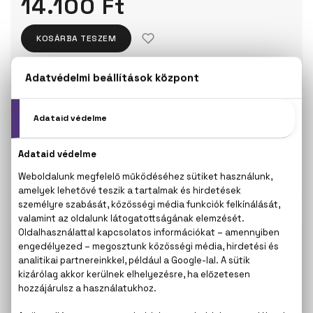
14.100 Ft
KOSÁRBA TESZEM
Törzsvásárlóknak csak:
13.395 Ft
KISZERELÉS KIVÁLASZTÁSA
50 ml
100 ml
13.700 Ft
14.100 Ft
KAPCSOLÓDÓ TERMÉKEK
100% eredeti termékek,
14 napos visszaküldési
garanciával
+36
Kérdésed van, elakadtál? Hívd ügyfélszolgálatunkat:
20 267 5125