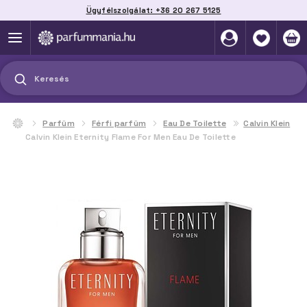
Ügyfélszolgálat: +36 20 267 5125
Szállítás házhoz, automatába vagy pontra
akár 2 munkanap alatt
Keresés
Parfüm
Férfi parfüm
Eau De Toilette
Calvin Klein
Calvin Klein Eternity Flame For Men Eau De Toilette