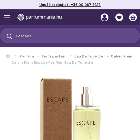
Ügyfélszolgálat: +36 20 267 5125
Szállítás házhoz, automatába vagy pontra
akár 2 munkanap alatt
Keresés
Parfüm
Férfi parfüm
Eau De Toilette
Calvin Klein
Calvin Klein Escape For Men Eau De Toilette