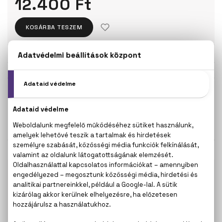
12.400 Ft
KOSÁRBA TESZEM
Törzsvásárlóknak csak:
11.780 Ft
KISZERELÉS KIVÁLASZTÁSA
Teszter 100 ml
100 ml
12.400 Ft
14.100 Ft
KAPCSOLÓDÓ TERMÉKEK
100% eredeti termékek,
14 napos visszaküldési
garanciával
+36
Kérdésed van, elakadtál? Hívd ügyfélszolgálatunkat:
20 267 5125