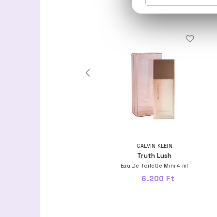
GIORGIO ARMANI
CALVIN KLEIN
Emporio Armani She
Truth Lush
Eau De Parfum
Eau De Toilette Mini 4 ml
15.400 Ft -tól
6.200 Ft