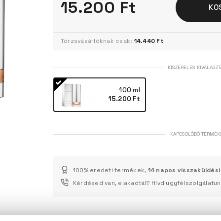
15.200 Ft
KO
Törzsvásárlóknak csak:
14.440 Ft
KISZERELÉS KIVÁLASZT
100 ml
15.200 Ft
KAPCSOLÓDÓ TERMÉK
100% eredeti termékek,
14 napos visszaküldési
Kérdésed van, elakadtál? Hívd ügyfélszolgálatu