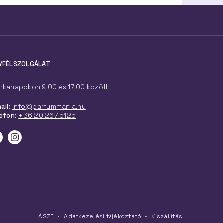
YFÉLSZOLGÁLAT
kanapokon 9:00 és 17:00 között:
ail:
info@parfummania.hu
efon:
+36 20 267 5125
ÁSZF
Adatkezelési tájékoztató
Kiszállítás