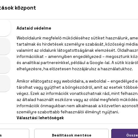
LEÍRÁS
ÉRTÉKELÉSEK (0)
SZÁLLÍTÁS
Calvin Klein Contradiction Eau De Parfum
yvirág, eukaliptusz