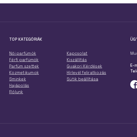
TOP KATEGÓRIÁK
ÜG
Női parfümök
Kapcsolat
Mun
Férfi parfümök
Kiszállítás
E-m
Parfüm szettek
Gyakori Kérdések
Tel
Kozmetikumok
Hírlevél feliratkozás
Sminkek
Sütik beállítása
Hajápolás
Rólunk