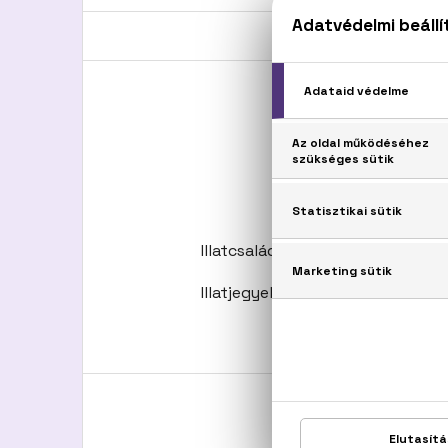
Illatcsalád: Orientális-vaníliás
Illatjegyek: Rózsa, jázmin, gyöng