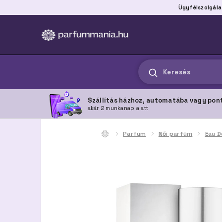
Ügyfélszolgála
Keresés
Szállítás házhoz, automatába vagy pon
akár 2 munkanap alatt
Parfüm
Női parfüm
Eau D