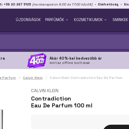
t: +36 20 267 5125
(munkanapokon 9:00 és 17:00 között)
Elérhetőség
Kis
ÚJDONSÁGOK
PARFÜMÖK
KOZMETIKUMOK
SMINKEK
tra
Akár 40%-kal kedvezőbb ár
mint az offline bolti árak
e Parfum
Calvin Klein
Calvin Klein Contradiction Eau De Parfum
CALVIN KLEIN
Contradiction
Eau De Parfum 100 ml