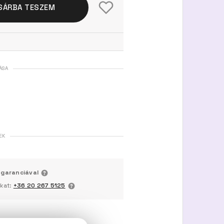
SÁRBA TESZEM
ÁSA
EK
 garanciával
nkat:
+36 20 267 5125