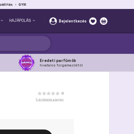
zállítás
GYIK
HAJÁPOLÁS
Bejelentkezés
Eredeti parfümök
hivatalos forgalmazóktól
0
0 értékelés alapján