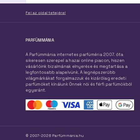
Fel az oldal tetejére!
PARFÜMMÁNIA
A Parfümmánia internetes parfüméria 2007. óta
sikeresen szerepel a hazai online piacon, hiszen
vásárlóink bizalmának elnyerése és megtartása a
legfontosabb alapelvünk. A legnépszerűbb
világmárkákat forgalmazzuk és kizárólag eredeti
parfümöket kínálunk Önnek női és férfi parfümökből
egyaránt.
© 2007-2026 Parfümmánia.hu