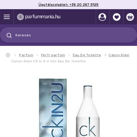
Ügyfélszolgálat: +36 20 267 5125
Szállítás házhoz, automatába vagy pontra
akár 2 munkanap alatt
Keresés
Parfüm
Férfi parfüm
Eau De Toilette
Calvin Klein
Calvin Klein CK In 2 U him Eau De Toilette