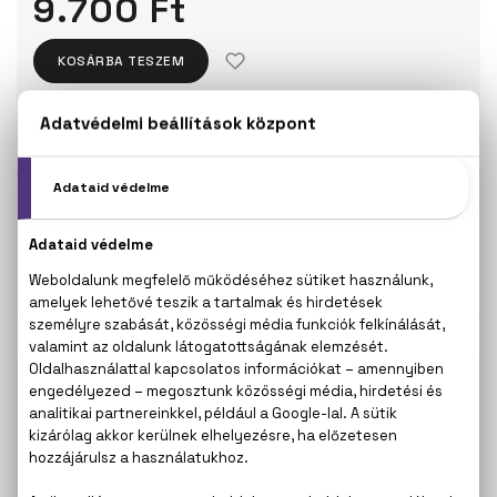
9.700 Ft
KOSÁRBA TESZEM
Törzsvásárlóknak csak:
9.215 Ft
KISZERELÉS KIVÁLASZTÁSA
50 ml
150 ml
9.700 Ft
11.900 Ft
KAPCSOLÓDÓ TERMÉKEK
100% eredeti termékek,
14 napos visszaküldési
garanciával
+36
Kérdésed van, elakadtál? Hívd ügyfélszolgálatunkat:
20 267 5125