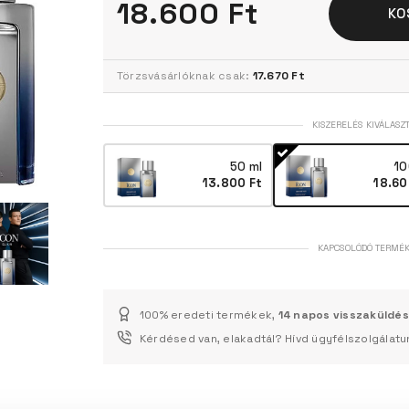
18.600 Ft
KO
Törzsvásárlóknak csak:
17.670 Ft
KISZERELÉS KIVÁLASZ
50 ml
10
13.800 Ft
18.60
KAPCSOLÓDÓ TERMÉ
100% eredeti termékek,
14 napos visszaküldés
Kérdésed van, elakadtál? Hívd ügyfélszolgálatu