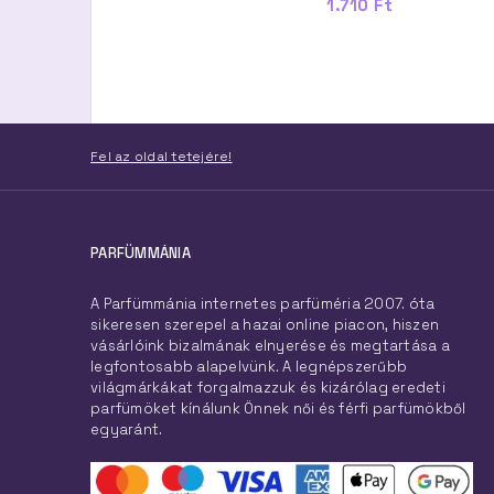
23.400 Ft -tól
1.710 Ft
Fel az oldal tetejére!
PARFÜMMÁNIA
A Parfümmánia internetes parfüméria 2007. óta
sikeresen szerepel a hazai online piacon, hiszen
vásárlóink bizalmának elnyerése és megtartása a
legfontosabb alapelvünk. A legnépszerűbb
világmárkákat forgalmazzuk és kizárólag eredeti
parfümöket kínálunk Önnek női és férfi parfümökből
egyaránt.