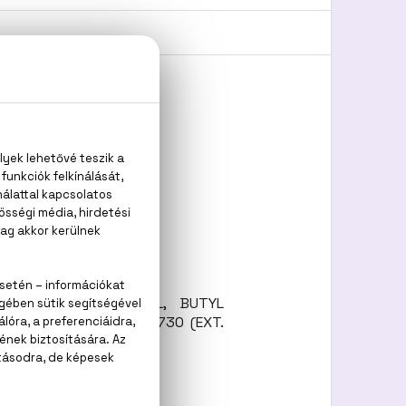
us, ámbrafa, pézsma
INALOOL, CITRONELLOL, BUTYL
RAL, GERANIOL, CI 60730 (EXT.