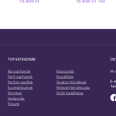
13.600 Ft
13.600 Ft -tól
TOP KATEGÓRIÁK
ÜG
Női parfümök
Kapcsolat
Mun
Férfi parfümök
Kiszállítás
E-m
Parfüm szettek
Gyakori Kérdések
Tel
Kozmetikumok
Hírlevél feliratkozás
Sminkek
Sütik beállítása
Hajápolás
Rólunk