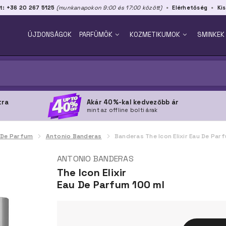
t: +36 20 267 5125
(munkanapokon 9:00 és 17:00 között)
Elérhetőség
Kis
ÚJDONSÁGOK
PARFÜMÖK
KOZMETIKUMOK
SMINKEK
tra
Akár 40%-kal kedvezőbb ár
mint az offline bolti árak
 De Parfum
Antonio Banderas
Banderas The Icon Elixir Eau De Par
ANTONIO BANDERAS
The Icon Elixir
Eau De Parfum 100 ml