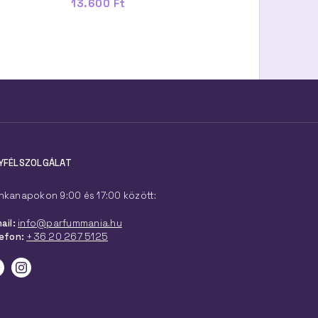
13.600 Ft
10.500 Ft -tól
YFÉLSZOLGÁLAT
kanapokon 9:00 és 17:00 között:
ail:
info@parfummania.hu
efon:
+36 20 267 5125