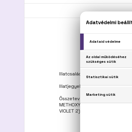
Illatcsalád: Aromás-fás
Illatjegyek: mandarin, kardamom
Összetevők: ALCOHOL DENAT.
METHOXYDIBENZOYLMETHANE, COU
VIOLET 2), CI 42090 (BLUE 1), CI 