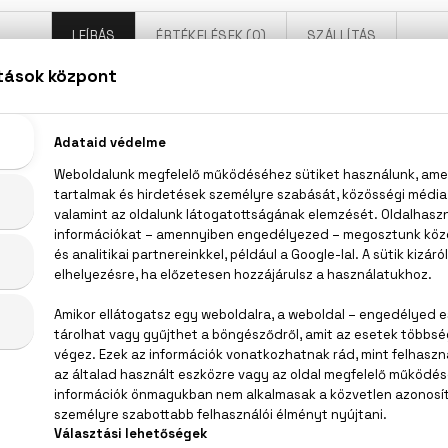
LEÍRÁS
ÉRTÉKELÉSEK (0)
SZÁLLÍTÁS
Banderas The Icon Elixir Eau De Parfum
, gyömbér, levendula, geránium, sós jegyek, guajakfa, cédr
, AQUA (WATER), PARFUM (FRAGRANCE), LIMONENE, L
MARIN, BENZYL SALICYLATE, ALPHA-ISOMETHYL IONONE, CIT
19140 (YELLOW 5).