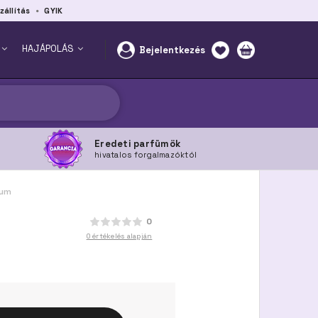
zállítás
GYIK
HAJÁPOLÁS
Bejelentkezés
Eredeti parfümök
hivatalos forgalmazóktól
fum
0
0 értékelés alapján