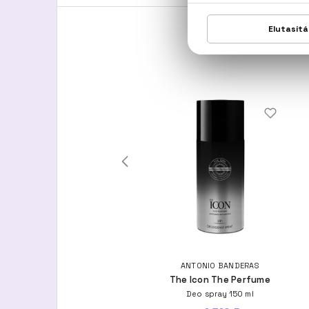
MERCEDES-BENZ
ANTONIO BANDERAS
For Men Ultimate
The Icon The Perfume
Eau De Parfum
Deo spray 150 ml