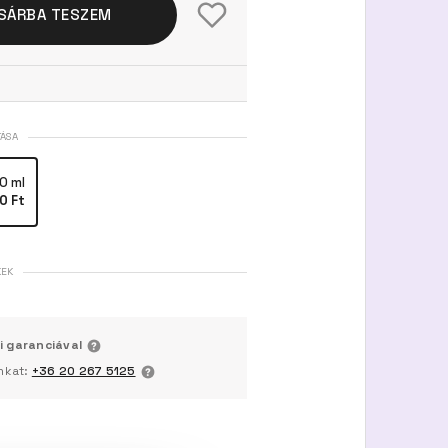
SÁRBA TESZEM
TÁSA
0 ml
0 Ft
KEK
i garanciával
nkat:
+36 20 267 5125