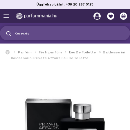
Ügyfélszolgálat: +36 20 267 5125
Szállítás házhoz, automatába vagy pontra
akár 2 munkanap alatt
Keresés
Parfüm
Férfi parfüm
Eau De Toilette
Baldessarini
Baldessarini Private Affairs Eau De Toilette