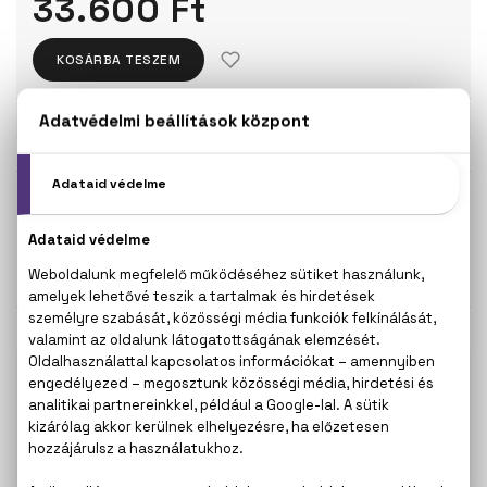
33.600 Ft
KOSÁRBA TESZEM
Törzsvásárlóknak csak:
31.920 Ft
KISZERELÉS KIVÁLASZTÁSA
50 ml
90 ml
33.600 Ft
46.800 Ft
KAPCSOLÓDÓ TERMÉKEK
100% eredeti termékek,
14 napos visszaküldési
garanciával
+36
Kérdésed van, elakadtál? Hívd ügyfélszolgálatunkat:
20 267 5125