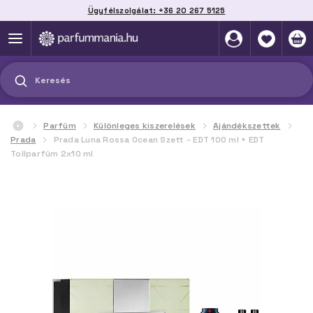
Ügyfélszolgálat: +36 20 267 5125
Szállítás házhoz, automatába vagy pontra
akár 2 munkanap alatt
Keresés
Parfüm
Különleges kiszerelések
Ajándékszettek
Prada
Prada Luna Rossa Ocean Szett - EDT 100 ml + EDT
Tollparfüm 2x10 ml