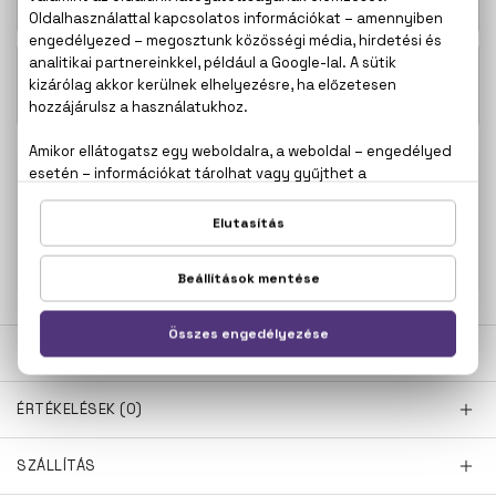
Szett 50+10 ml
24.400 Ft -
Luna Rossa Ocean Eau De Toilette
tól
100% eredeti termékek,
14 napos visszaküldési
garanciával
+36
Kérdésed van, elakadtál? Hívd ügyfélszolgálatunkat:
20 267 5125
LEÍRÁS
ÉRTÉKELÉSEK (0)
SZÁLLÍTÁS