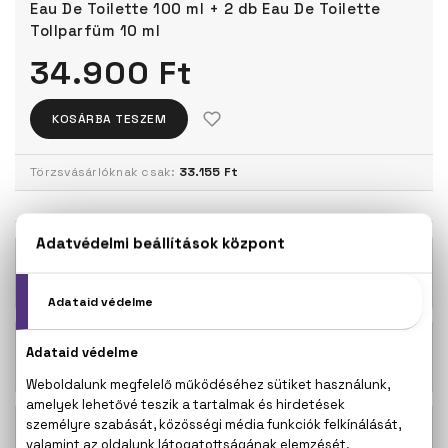
Eau De Toilette 100 ml + 2 db Eau De Toilette
Tollparfüm 10 ml
34.900 Ft
KOSÁRBA TESZEM
Törzsvásárlóknak csak:
33.155 Ft
KAPCSOLÓDÓ TERMÉKEK
22.600 Ft -
Luna Rossa Ocean Eau De Parfum
tól
Luna Rossa Ocean Utántölthető Le
35.800 Ft -
Parfum
tól
Luna Rossa Ocean Eau De Parfum
24.400 Ft