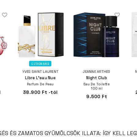
ÚJDONSÁG
YVES SAINT LAURENT
JEANNE ARTHES
Libre L'eau Nue
Night Club
Parfum De Peau
Eau De Toilette
100 ml
l
38.900 Ft -tól
9.500 Ft
S ÉS ZAMATOS GYÜMÖLCSÖK ILLATA: ÍGY KELL LEG