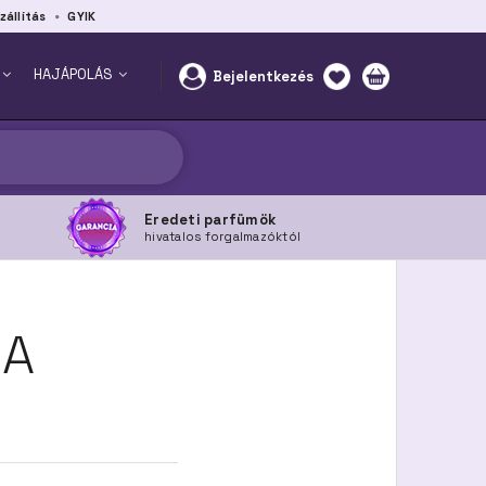
zállítás
GYIK
HAJÁPOLÁS
Bejelentkezés
Eredeti parfümök
hivatalos forgalmazóktól
RA