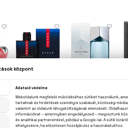
PRADA
MERCEDES-BENZ
Luna Rossa Ocean
Air
Eau De Toilette
Eau De Parfum
l
24.400 Ft -tól
19.200 Ft -tól