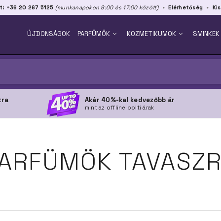
t: +36 20 267 5125
(munkanapokon 9:00 és 17:00 között)
Elérhetőség
Kis
ÚJDONSÁGOK
PARFÜMÖK
KOZMETIKUMOK
SMINKEK
tra
Akár 40%-kal kedvezőbb ár
mint az offline bolti árak
ARFÜMÖK TAVASZ