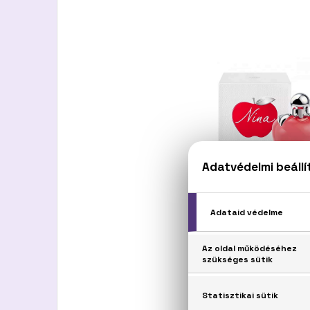
NINA RICCI
Nina
Eau De Toilette
19.100 Ft -tó