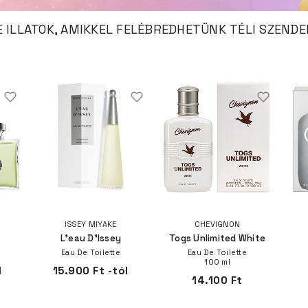
E ILLATOK, AMIKKEL FELÉBREDHETÜNK TÉLI SZEN
ISSEY MIYAKE
CHEVIGNON
L'eau D'Issey
Togs Unlimited White
Eau De Toilette
Eau De Toilette
100 ml
l
15.900 Ft -tól
14.100 Ft