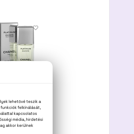
CHANEL
Egoist Platinum
Eau De Toilette
41.000 Ft -tól