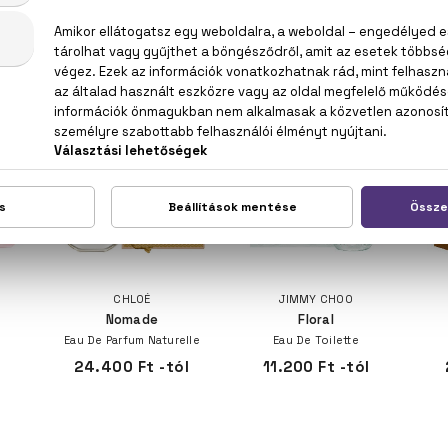
 AKKORDOK A MÉG HŰVÖS, DE MÁR NAPFÉNYES REG
CHLOÉ
JIMMY CHOO
Nomade
Floral
Eau De Parfum Naturelle
Eau De Toilette
24.400 Ft -tól
11.200 Ft -tól