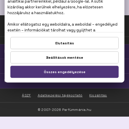
HAJÁPOLÁS
Fel az oldal tetejére!
PARFÜMMÁNIA
TOP KATEGÓRIÁK
ÜGYFÉLSZOLGÁLAT
ÁSZF
Adatkezelési tájékoztató
Kiszállítás
© 2007-2026 Parfümmánia.hu