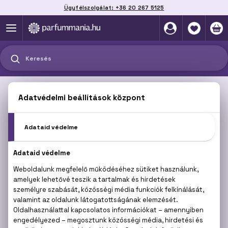
Ügyfélszolgálat: +36 20 267 5125
Szállítás házhoz, automatába vagy pontra
akár 2 munkanap alatt
Keresés
MANDARINA DUCK
Sajnos jelenleg a márka egyetlen terméke sem
érhető el.
Termékajánlataink megtekintéséhez válasszon az
alábbi kategóriák közül:
PARFÜMÖK
KOZMETIKUMOK
SMINK