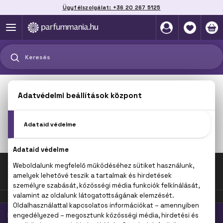
Ügyfélszolgálat: +36 20 267 5125
Szállítás házhoz, automatába vagy pontra
akár 2 munkanap alatt
Keresés
MAGAZIN
Fel az oldal tetejére!
PARFÜMMÁNIA