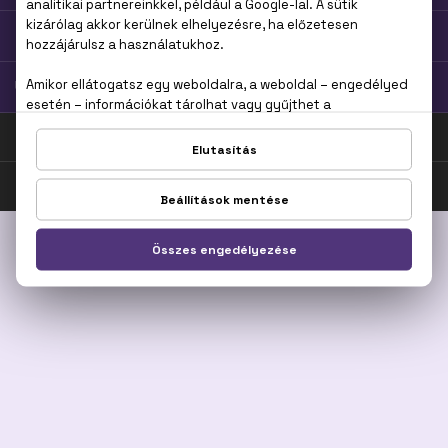
TOP KATEGÓRIÁK
ÜGYFÉLSZOLGÁLAT
ÁSZF
Adatkezelési tájékoztató
Kiszállítás
© 2007-2026 Parfümmánia.hu