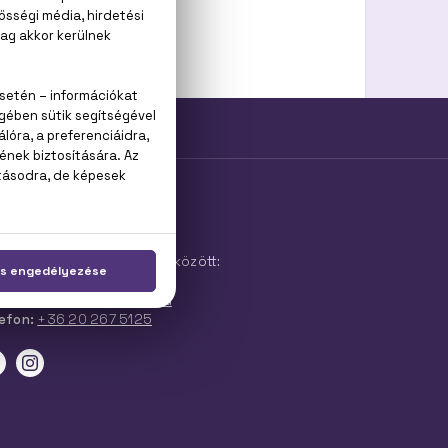
YFÉLSZOLGÁLAT
kanapokon 9:00 és 17:00 között:
ail:
info@parfummania.hu
efon:
+36 20 267 5125