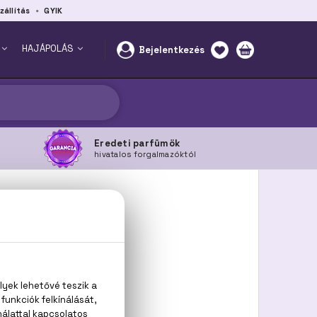
zállítás
GYIK
HAJÁPOLÁS
Bejelentkezés
Eredeti parfümök
hivatalos forgalmazóktól