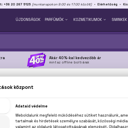
t: +36 20 267 5125
(munkanapokon 9:00 és 17:00 között)
Elérhetőség
Kis
ÚJDONSÁGOK
PARFÜMÖK
KOZMETIKUMOK
SMINKEK
tra
Akár 40%-kal kedvezőbb ár
mint az offline bolti árak
MAGAZIN