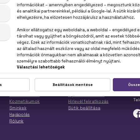
TOP KATEGÓRIÁK
ÜG
Női parfümök
Kapcsolat
Mun
Férfi parfümök
Kiszállítás
E-m
Parfüm szettek
Gyakori Kérdések
Tel
Kozmetikumok
Hírlevél feliratkozás
Sminkek
Sütik beállítása
Hajápolás
Rólunk