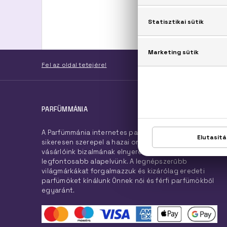
Fel az oldal tetejére!
PARFÜMMÁNIA
A Parfümmánia internetes parfüméria 2007. óta
sikeresen szerepel a hazai online piacon, hiszen
vásárlóink bizalmának elnyerése és megtartása a
legfontosabb alapelvünk. A legnépszerűbb
világmárkákat forgalmazzuk és kizárólag eredeti
parfümöket kínálunk Önnek női és férfi parfümökből
egyaránt.