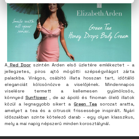
A
Red Door
szintén Arden első üzletére emlékeztet – a
jellegzetes, piros ajtó mögötti szépségvilágot zárta
palackba. Virágos, csábító illata hosszan tart, időtálló
eleganciát kölcsönözve a viselőjének. Mindennapos
viselésre termett a kellemesen gyümölcsös,
könnyed
Sunflower
, de az ápoló és finoman ölelő illatok
közül a legnagyobb sikert a
Green Tea
sorozat aratta,
amelyet a tea és a citrusok frissessége inspirált. Nyári
időszakban szinte kötelező darab - egy olyan klasszikus,
mely a mai napig népszerű minden korosztálynál.