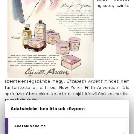
nyisson, szinte
szemtelenségszámba megy.
Elizabeth Ardent
mindez nem
tántorította el: a híres, New York-i Fifth Anvenue-n álló
apró üzletében ekkor kezdte el saját készítésű kozmetikai
termékeit árulni.
Arden kőkemény emberi jogi harcos és a modern
szépségipar úttörője volt. a II. világháború idején a
katonaságnál dolgozó nőket látta el szépítőszerekkel,
üzletében pedig olyan, akkoriban szokatlan szépészeti