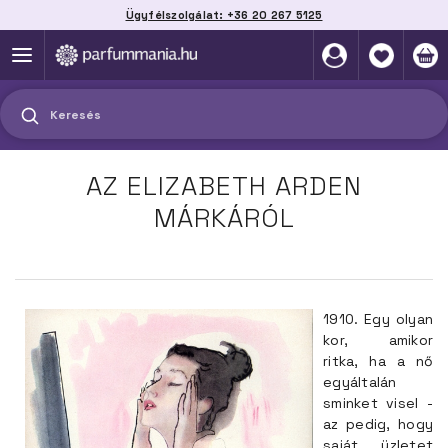
Ügyfélszolgálat: +36 20 267 5125
Szállítás házhoz, automatába vagy pontra
akár 2 munkanap alatt
Keresés
AZ ELIZABETH ARDEN
MÁRKÁRÓL
1910. Egy olyan
kor, amikor
ritka, ha a nő
egyáltalán
sminket visel -
az pedig, hogy
saját üzletet