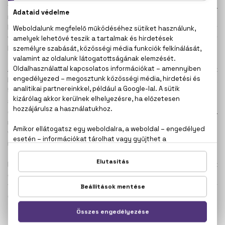
forgásokat hirdetett, mint a mindennapos jóga vagy a
rendszeres hidratálás. Arden egészen 1966-ban
bekövetkezett haláláig, 88 éves koráig vezette saját
vállalkozását – rajongói szerint még ekkor is akár 30 évet
letagadhatott volna a korából.
Az Elizabeth Arden nevével fémjelzett illatok közül az egyik
legidőtálóbbnak a
5th Avenue
bizonyult. A karcsú üveg az
5. sugárút épületeit idézi, a helyet, ahol egykor Arden
szalonja állt. Az illat igazi klasszikus, tubarózsa,
gyöngyvirág, szerecsendió és vanília illatával vonja a
nőiesség auráját a viselője köré. Édesebb, mélyebb
változata a
5th Avenue After Five
- a mazsola és a sáfrány
illatával igazi érzéki, esti ünnepi illat.
Kissé nehezebb, melegebb illat az
Arden Beauty
, melynek
összetevői között narancsvirág, jázmin, és gyöngyvirág is
található. Ez az illat eleganciát, mégis vidámságot
csempész a mindennapi rohanásba.