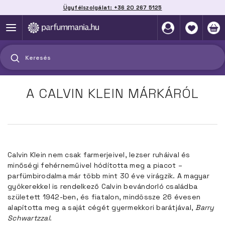
Ügyfélszolgálat: +36 20 267 5125
Szállítás házhoz, automatába vagy pontra
akár 2 munkanap alatt
Keresés
A CALVIN KLEIN MÁRKÁRÓL
Calvin Klein nem csak farmerjeivel, lezser ruháival és
minőségi fehérneműivel hódította meg a piacot –
parfümbirodalma már több mint 30 éve virágzik. A magyar
gyökerekkel is rendelkező Calvin bevándorló családba
született 1942-ben, és fiatalon, mindössze 26 évesen
alapította meg a saját cégét gyermekkori barátjával,
Barry
Schwartzzal
.