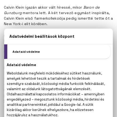
Calvin Klein igazán akkor vált híressé, mikor
Baron de
Gunzburg
mentora lett. A két tervező egymást inspirálta,
Calvin Klein első farmerkollekciója pedig ismertté tette őt a
New York-i elit körében.
A CK brand ma már a casual divat egyik legismertebb
márkájává vált, rajongói szerint az igazi amerikai életérzést
testesíti meg, olyan világsztárok gardróbjában is
megtalálható, mint
Mark Wahlberg, Kate Moss, Eva Mendes
vagy
David
és
Victoria Beckham
.
Már Calvin Klein első illata, az
Obsession
is hatalmas sikert
aratott. Mind a nőknek, mind a férfiaknak készült
Obsession illatokat a keleties hangulatvilág és a fülledt
erotika jellemzi. A klasszikus orientális Obsession-nek ma
már több változata elérhető, a női
Secret Obsession
például cseppnyi fás aromával gazdagodott, míg a férfi
Obsession By Night
az eredeti illatvilág édesebb,
gyümölcsösebb változata.