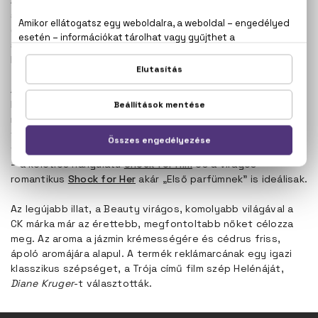
A következő illat, az
Eternity
szintén számos rajongót
szerzett. A romantikus, fiatalos illatnak ma már 17 változata
érhető el, a rajongóknak viszont érdemes rajta tartaniuk a
szemüket a családon: sokszor jelennek meg limitált
kiadású, nyári parfümök is.
A ’90-es évek egyik legnagyobb sztárja végül a
CK One
lett, a világ egyik első, unisex parfümje. A citrusos illat
mindkét nem képviselőin másképpen érvénysült, érdekes,
frissitő aromája hamar a fiatal generáció kedvencévé
tette. Idővel az illat külön férfi is női variációja is megjelent
– a keleties hangulatú
Shock for Him
és a virágos-
romantikus
Shock for Her
akár „Első parfümnek” is ideálisak.
Az legújabb illat, a Beauty virágos, komolyabb világával a
CK márka már az érettebb, megfontoltabb nőket célozza
meg. Az aroma a jázmin krémességére és cédrus friss,
ápoló aromájára alapul. A termék reklámarcának egy igazi
klasszikus szépséget, a Trója című film szép Helénáját,
Diane Kruger
-t választották.