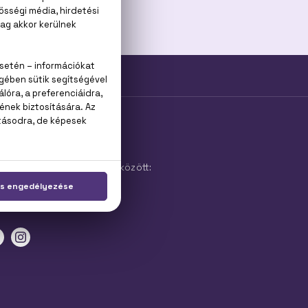
ÁPOLÁS
YFÉLSZOLGÁLAT
kanapokon 9:00 és 17:00 között:
ail:
info@parfummania.hu
efon:
+36 20 267 5125