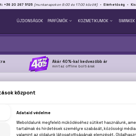
t: +36 20 267 5125
(munkanapokon 9:00 és 17:00 között)
Elérhetőség
Kis
ÚJDONSÁGOK
PARFÜMÖK
KOZMETIKUMOK
SMINKEK
tra
Akár 40%-kal kedvezőbb ár
mint az offline bolti árak
KENZO
Sajnos jelenleg a márka egyetlen terméke sem érhető el
ánlataink megtekintéséhez válasszon az alábbi kategóri