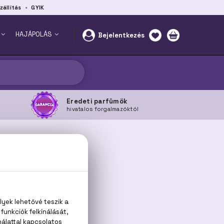
zállítás
GYIK
HAJÁPOLÁS
Bejelentkezés
Eredeti parfümök
hivatalos forgalmazóktól
.
ák közül: