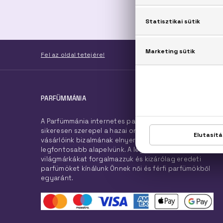
PARFÜ
Fel az oldal tetejére!
PARFÜMMÁNIA
A Parfümmánia internetes parfüméria 2007. óta
sikeresen szerepel a hazai online piacon, hiszen
vásárlóink bizalmának elnyerése és megtartása a
legfontosabb alapelvünk. A legnépszerűbb
világmárkákat forgalmazzuk és kizárólag eredeti
parfümöket kínálunk Önnek női és férfi parfümökből
egyaránt.