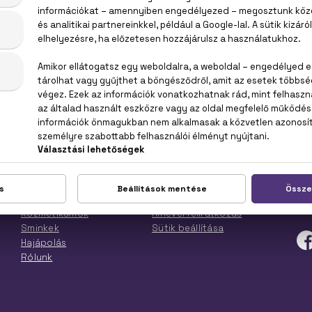
MÖK
KOZMETIKUMOK
SMINK
HAJ
TOP KATEGÓRIÁK
ÜG
Női parfümök
Kapcsolat
Mun
Férfi parfümök
Kiszállítás
E-m
Parfüm szettek
Gyakori Kérdések
Tel
Kozmetikumok
Hírlevél feliratkozás
Sminkek
Sütik beállítása
Hajápolás
Rólunk