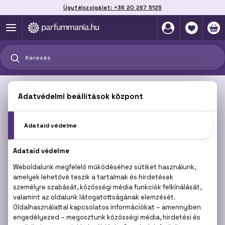
Ügyfélszolgálat: +36 20 267 5125
Szállítás házhoz, automatába vagy pontra
akár 2 munkanap alatt
Keresés
EXCLAMATION
Sajnos jelenleg a márka egyetlen terméke sem
érhető el.
Termékajánlataink megtekintéséhez válasszon az
alábbi kategóriák közül:
PARFÜMÖK
KOZMETIKUMOK
SMINK