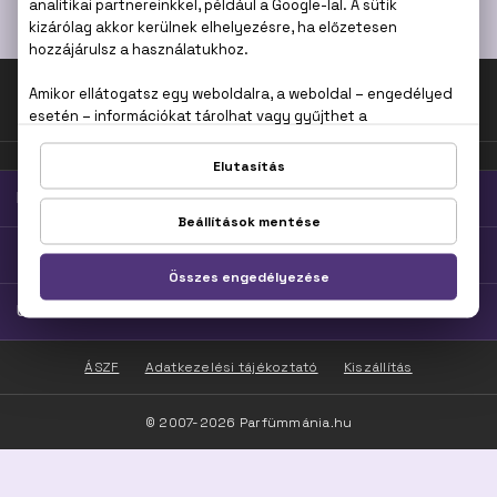
HAJÁPOLÁS
Fel az oldal tetejére!
PARFÜMMÁNIA
TOP KATEGÓRIÁK
ÜGYFÉLSZOLGÁLAT
ÁSZF
Adatkezelési tájékoztató
Kiszállítás
© 2007-2026 Parfümmánia.hu