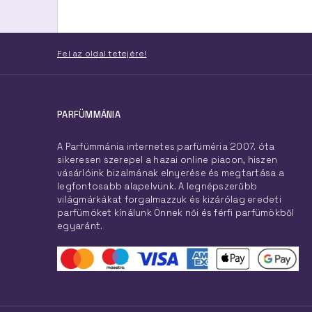
Fel az oldal tetejére!
PARFÜMMÁNIA
A Parfümmánia internetes parfüméria 2007. óta
sikeresen szerepel a hazai online piacon, hiszen
vásárlóink bizalmának elnyerése és megtartása a
legfontosabb alapelvünk. A legnépszerűbb
világmárkákat forgalmazzuk és kizárólag eredeti
parfümöket kínálunk Önnek női és férfi parfümökből
egyaránt.