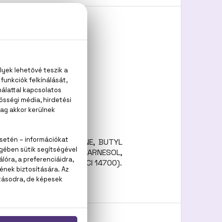
L SALICYLATE, LIMONENE, BUTYL
PERIDINOL) CITRATE, FARNESOL,
090), FD&C RED NO. 4 (CI 14700).