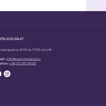
YFÉLSZOLGÁLAT
kanapokon 9:00 és 17:00 között:
ail:
info@parfummania.hu
efon:
+36 20 267 5125