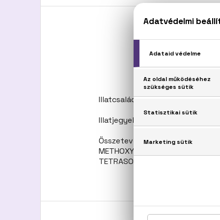
Illatcsalád: Fás-ciprusos
Illatjegyek: Bergamott, jázmin, f
Összetevők: ALCOHOL DENAT, A
METHOXYDIBENZOYLMETHANE, LIN
TETRASODIUM GLUTAMATE DIACETATE