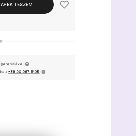
SÁRBA TESZEM
EK
 garanciával
nkat:
+36 20 267 5125