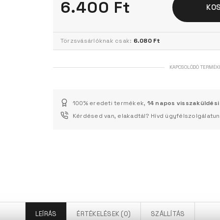
6.400 Ft
KO
Törzsvásárlóknak csak:
6.080 Ft
KAPCSOLÓDÓ TERMÉK
100% eredeti termékek,
14 napos visszaküldési
Kérdésed van, elakadtál? Hívd ügyfélszolgálatu
LEÍRÁS
ÉRTÉKELÉSEK (0)
SZÁLLÍTÁS