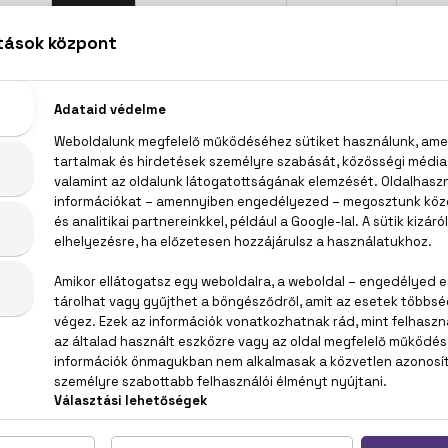
Cuba Brown Eau De Toilette 100 ml
ás jegyek, moha
QUA (WATER), PARFUM, METHYL CYCLODEXTRIN, ETHYLHEXY
ALOOL, CITRAL, ALCOHOL, TRIS (TETRAMETHYLHYDROXYPI
, EXT. D&C VIOLET NO. 2 (CI 60730), FD&C BLUE NO. 1 (CI 42