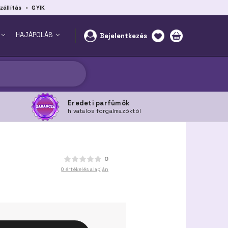
zállítás
GYIK
HAJÁPOLÁS
Bejelentkezés
Eredeti parfümök
hivatalos forgalmazóktól
0
0 értékelés alapján