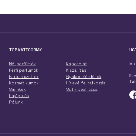
TOP KATEGÓRIÁK
ÜG
Női parfümök
Kapcsolat
Mun
Férfi parfümök
Kiszállítás
E-m
Parfüm szettek
Gyakori Kérdések
Tel
Kozmetikumok
Hírlevél feliratkozás
Sminkek
Sütik beállítása
Hajápolás
Rólunk