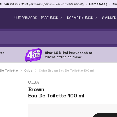
t: +36 20 267 5125
(munkanapokon 9:00 és 17:00 között)
Elérhetőség
Kis
ÚJDONSÁGOK
PARFÜMÖK
KOZMETIKUMOK
SMINKEK
tra
Akár 40%-kal kedvezőbb ár
mint az offline bolti árak
 De Toilette
Cuba
Cuba Brown Eau De Toilette 100 ml
CUBA
Brown
Eau De Toilette 100 ml