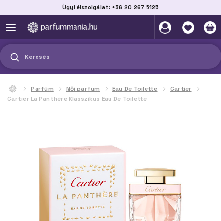
Ügyfélszolgálat: +36 20 267 5125
Szállítás házhoz, automatába vagy pontra
akár 2 munkanap alatt
Keresés
Parfüm
Női parfüm
Eau De Toilette
Cartier
Cartier La Panthére Klasszikus Eau De Toilette