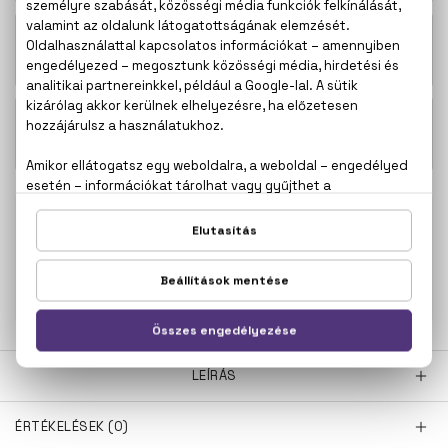
30.100 Ft -
La Panthére Parfum
tól
30.500 Ft -
La Panthére Eau De Parfum
tól
100% eredeti termékek,
14 napos visszaküldési
garanciával
+36
Kérdésed van, elakadtál? Hívd ügyfélszolgálatunkat:
20 267 5125
LEÍRÁS
ÉRTÉKELÉSEK (0)