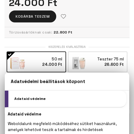
24.000 Ft
KOSÁRBA TESZEM
Törzsvásárlóknak csak:
22.800 Ft
KISZERELÉS KIVÁLASZTÁSA
50 ml
Teszter 75 ml
24.000 Ft
26.600 Ft
75 ml
30.500 Ft
KAPCSOLÓDÓ TERMÉKEK
23.100 Ft -
La Panthére Klasszikus Eau De Parfum
tól