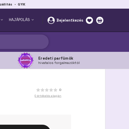
zállítás
GYIK
HAJÁPOLÁS
Bejelentkezés
Eredeti parfümök
hivatalos forgalmazóktól
0
0 értékelés alapján