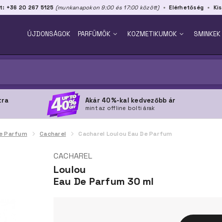
t: +36 20 267 5125
(munkanapokon 9:00 és 17:00 között)
Elérhetőség
Kis
ÚJDONSÁGOK
PARFÜMÖK
KOZMETIKUMOK
SMINKEK
tra
Akár 40%-kal kedvezőbb ár
mint az offline bolti árak
e Parfum
Cacharel
Cacharel Loulou Eau De Parfum
CACHAREL
Loulou
Eau De Parfum 30 ml