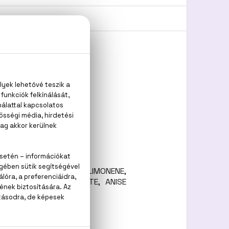
L IONONE, LINALOOL, LIMONENE,
OL, BENZYL SALICYLATE, ANISE
B164339/2).