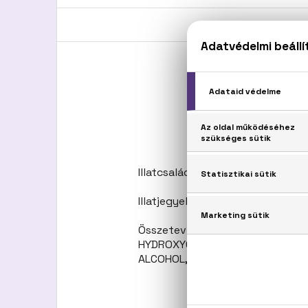
Illatcsalád: Orientális-virágos
Illatjegyek: Bergamott, tubarózs
Összetevők: ALCOHOL, PARFUM 
HYDROXYCITRONELLAL, HEXYL C
ALCOHOL, GERANIOL, BHT, CINNAMY