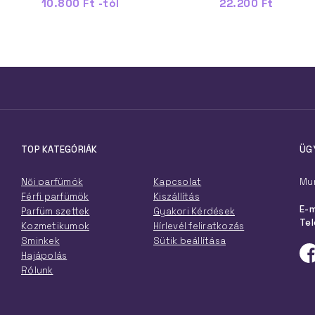
10.800 Ft -tól
22.200 Ft
TOP KATEGÓRIÁK
ÜG
Női parfümök
Kapcsolat
Mun
Férfi parfümök
Kiszállítás
E-m
Parfüm szettek
Gyakori Kérdések
Tel
Kozmetikumok
Hírlevél feliratkozás
Sminkek
Sütik beállítása
Hajápolás
Rólunk