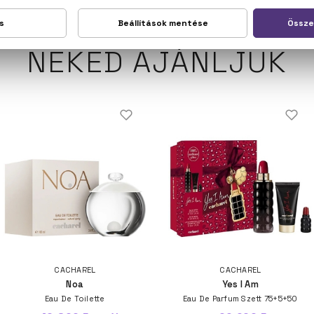
NEKED AJÁNLJUK
CACHAREL
CACHAREL
Noa
Yes I Am
Eau De Toilette
Eau De Parfum Szett 75+5+50