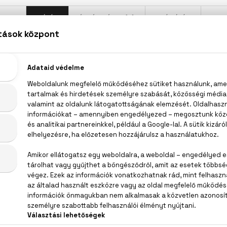
LEÍRÁS
ÉRTÉKELÉSEK (0)
SZÁLLÍTÁS
Cacharel Loulou Eau De Parfum
a, cédrus, tonkabab
/ FRAGRANCE, AQUA / WATER, COUMARIN, ALPHA-ISOMETHY
INNAMAL, BENZYL ALCOHOL, BENZYL BENZOATE, CITRONELL
L ALCOHOL, CITRAL, FARNESOL, ISOEUGENOL, EUGENOL (F.I.L. 