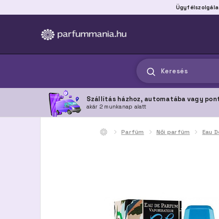
Ügyfélszolgála
Keresés
Szállítás házhoz, automatába vagy pon
akár 2 munkanap alatt
Parfüm
Női parfüm
Eau D