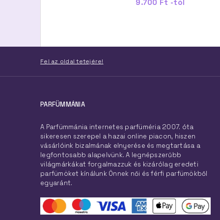
23.200 Ft -tól
9.700 Ft -tól
Fel az oldal tetejére!
PARFÜMMÁNIA
A Parfümmánia internetes parfüméria 2007. óta
sikeresen szerepel a hazai online piacon, hiszen
vásárlóink bizalmának elnyerése és megtartása a
legfontosabb alapelvünk. A legnépszerűbb
világmárkákat forgalmazzuk és kizárólag eredeti
parfümöket kínálunk Önnek női és férfi parfümökből
egyaránt.