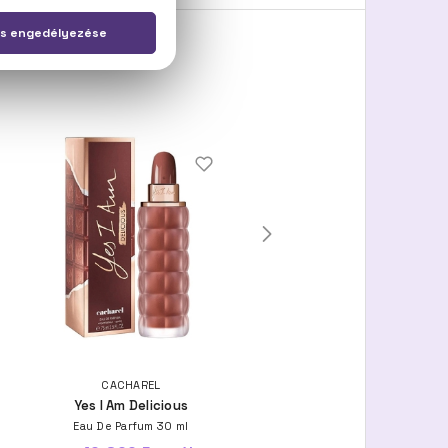
CACHAREL
CACHAREL
Yes I Am Delicious
Yes I Am
Eau De Parfum 30 ml
Eau De Parfum