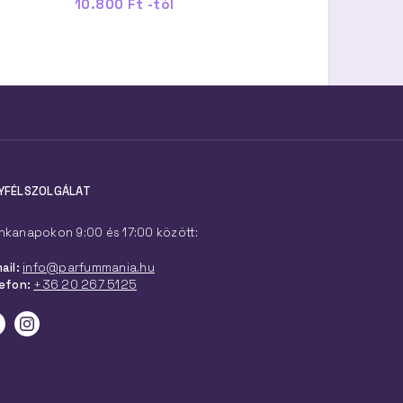
10.800 Ft -tól
10.400 Ft -tól
YFÉLSZOLGÁLAT
kanapokon 9:00 és 17:00 között:
ail:
info@parfummania.hu
efon:
+36 20 267 5125