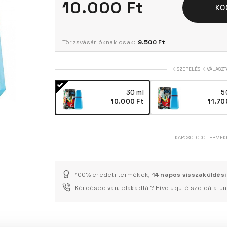
10.000 Ft
KO
Törzsvásárlóknak csak:
9.500 Ft
KISZERELÉS KIVÁLASZT
30 ml
5
10.000 Ft
11.70
KAPCSOLÓDÓ TERMÉK
100% eredeti termékek,
14 napos visszaküldési
Kérdésed van, elakadtál? Hívd ügyfélszolgálatu