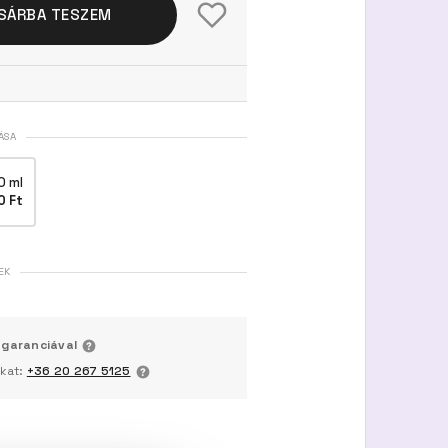
SÁRBA TESZEM
ÁSA
0 ml
0 Ft
EK
 garanciával
nkat:
+36 20 267 5125