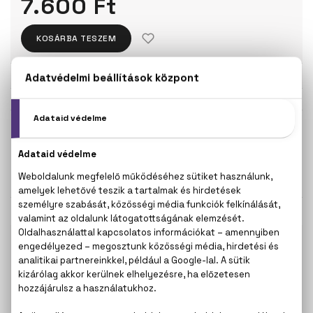
7.600 Ft
KOSÁRBA TESZEM
Törzsvásárlóknak csak:
7.220 Ft
KISZERELÉS KIVÁLASZTÁSA
20 ml
7.600 Ft
KAPCSOLÓDÓ TERMÉKEK
100% eredeti termékek,
14 napos visszaküldési
garanciával
+36
Kérdésed van, elakadtál? Hívd ügyfélszolgálatunkat:
20 267 5125