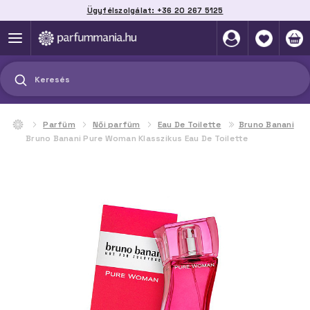
Ügyfélszolgálat: +36 20 267 5125
Szállítás házhoz, automatába vagy pontra
akár 2 munkanap alatt
Keresés
Parfüm
Női parfüm
Eau De Toilette
Bruno Banani
Bruno Banani Pure Woman Klasszikus Eau De Toilette