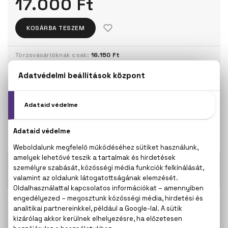
17.000 Ft
KOSÁRBA TESZEM
Törzsvásárlóknak csak:
16.150 Ft
KISZERELÉS KIVÁLASZTÁSA
Teszter 100 ml
100 ml
15.600 Ft
17.000 Ft
KAPCSOLÓDÓ TERMÉKEK
Boucheron Pour Homme Eau De
15.600 Ft -
Toilette
tól
100% eredeti termékek,
14 napos visszaküldési
garanciával