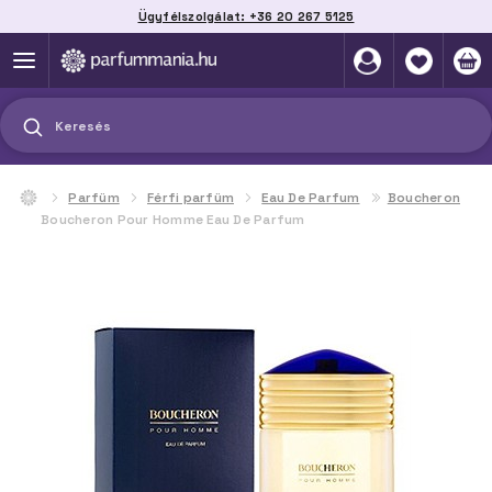
Ügyfélszolgálat: +36 20 267 5125
Szállítás házhoz, automatába vagy pontra
akár 2 munkanap alatt
Keresés
Parfüm
Férfi parfüm
Eau De Parfum
Boucheron
Boucheron Pour Homme Eau De Parfum